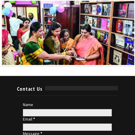
Contact Us
Name
Email
*
Message
*